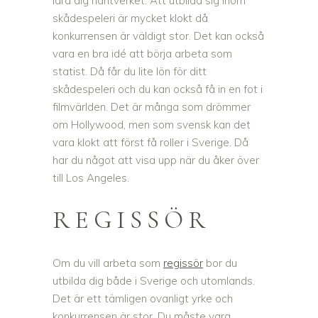
lära dig hantverket. Att utbilda sig inom
skådespeleri är mycket klokt då
konkurrensen är väldigt stor. Det kan också
vara en bra idé att börja arbeta som
statist. Då får du lite lön för ditt
skådespeleri och du kan också få in en fot i
filmvärlden. Det är många som drömmer
om Hollywood, men som svensk kan det
vara klokt att först få roller i Sverige. Då
har du något att visa upp när du åker över
till Los Angeles.
REGISSÖR
Om du vill arbeta som
regissör
bor du
utbilda dig både i Sverige och utomlands.
Det är ett tämligen ovanligt yrke och
konkurrensen är stor. Du måste vara