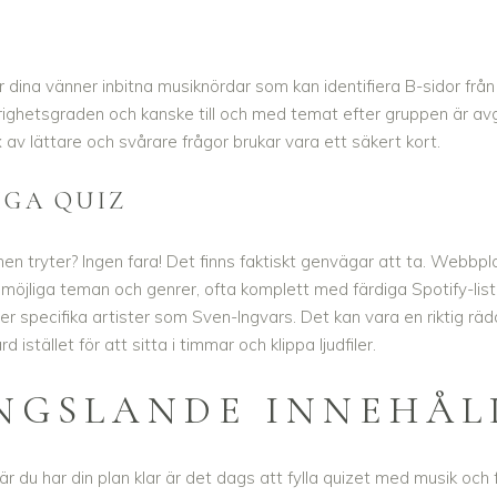
 dina vänner inbitna musiknördar som kan identifiera B-sidor från 
ighetsgraden och kanske till och med temat efter gruppen är avg
x av lättare och svårare frågor brukar vara ett säkert kort.
IGA QUIZ
ionen tryter? Ingen fara! Det finns faktiskt genvägar att ta. Webb
möjliga teman och genrer, ofta komplett med färdiga Spotify-listo
eller specifika artister som Sven-Ingvars. Det kan vara en riktig rä
istället för att sitta i timmar och klippa ljudfiler.
ÄNGSLANDE INNEHÅL
 När du har din plan klar är det dags att fylla quizet med musik oc