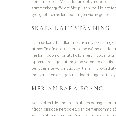
som film- eller TV-musik, kan det vara kul att in
sammanhang) för att öka pulsen lite. Ha ett fa
tydlighet och håller spänningen vid liv genom he
SKAPA RÄTT STÄMNING
Ett musikquiz handlar minst lika mycket om ge
atmosfär där alla känner sig bekväma att delta,
mellan frågorna för att hålla energin uppe. Stä
Uppmuntra lagen att heja på varandra och fira nä
behöver inte vara något dyrt eller märkvärdigt 
motivationen och ge vinnarlaget något att skr
MER ÄN BARA POÄNG
När kvällen lider mot sitt slut och poängen är 
någon gissade helt galet, den gemensamma sång
Ett lyckat musikquiz är så mycket mer än bara 