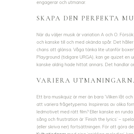
engagerar och utmanar.
SKAPA DEN PERFEKTA M
När du väljer musik är variation A och O. Försö
och kanske till och med okända spår. Det håll
chans att glänsa. Våga tänka lite utanför boxe
Playground (tidigare URGA), kan ge quizet en un
kanske aldrig hade hittat annars. Det handlar
VARIERA UTMANINGARN
Ett bra musikquiz är mer än bara ’Vilken låt och 
att variera frågetyperna. Inspireras av olika f
ledmotivet med rätt film? Eller kanske en runda
sång och frustration är ’Finish the lyrics’ – sp
(eller skriva ner) fortsättningen. För att göra de