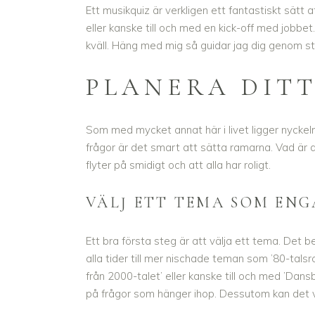
Ett musikquiz är verkligen ett fantastiskt sät
eller kanske till och med en kick-off med jobbet.
kväll. Häng med mig så guidar jag dig genom s
PLANERA DITT
Som med mycket annat här i livet ligger nyckeln 
frågor är det smart att sätta ramarna. Vad är det
flyter på smidigt och att alla har roligt.
VÄLJ ETT TEMA SOM EN
Ett bra första steg är att välja ett tema. Det b
alla tider till mer nischade teman som ’80-talsroc
från 2000-talet’ eller kanske till och med ’Dan
på frågor som hänger ihop. Dessutom kan det v