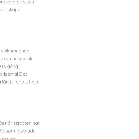
reslagits i vissa
 Det skapar
ch välkomnande
n bakgrundsmusik
ets gång.
 priserna! Det
 långt för att höja
Det är skratten när
låt som fastnade.
apa nya