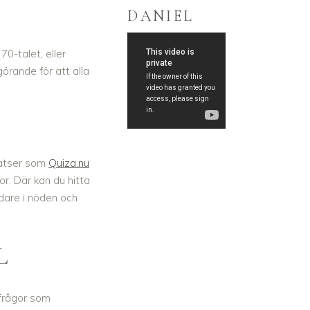
DANIEL
70-talet, eller
örande för att alla
platser som
Quiza.nu
r. Där kan du hitta
ddare i nöden och
L
h frågor som