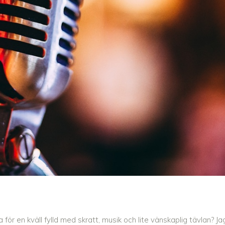
för en kväll fylld med skratt, musik och lite vänskaplig tävlan? Ja