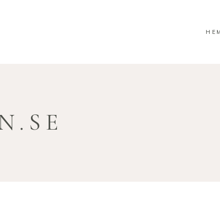
HE
N.SE