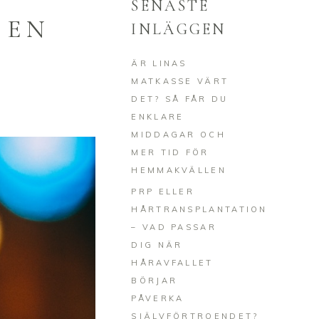
SENASTE
 EN
INLÄGGEN
ÄR LINAS
MATKASSE VÄRT
DET? SÅ FÅR DU
ENKLARE
MIDDAGAR OCH
MER TID FÖR
HEMMAKVÄLLEN
PRP ELLER
HÅRTRANSPLANTATION
– VAD PASSAR
DIG NÄR
HÅRAVFALLET
BÖRJAR
PÅVERKA
SJÄLVFÖRTROENDET?