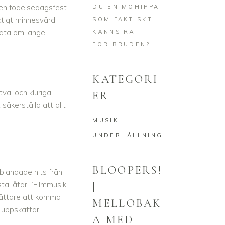
, en födelsedagsfest
DU EN MÖHIPPA
iktigt minnesvärd
SOM FAKTISKT
ata om länge!
KÄNNS RÄTT
FÖR BRUDEN?
KATEGORI
tval och kluriga
ER
säkerställa att allt
MUSIK
UNDERHÅLLNING
BLOOPERS!
 blandade hits från
ta låtar’, ’Filmmusik
|
 lättare att komma
MELLOBAK
 uppskattar!
A MED