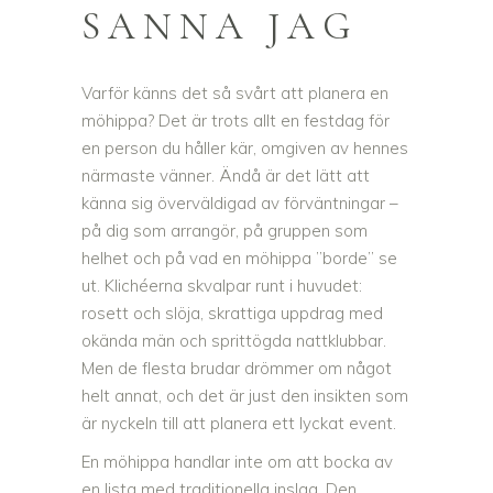
SANNA JAG
Varför känns det så svårt att planera en
möhippa? Det är trots allt en festdag för
en person du håller kär, omgiven av hennes
närmaste vänner. Ändå är det lätt att
känna sig överväldigad av förväntningar –
på dig som arrangör, på gruppen som
helhet och på vad en möhippa ”borde” se
ut. Klichéerna skvalpar runt i huvudet:
rosett och slöja, skrattiga uppdrag med
okända män och sprittögda nattklubbar.
Men de flesta brudar drömmer om något
helt annat, och det är just den insikten som
är nyckeln till att planera ett lyckat event.
En möhippa handlar inte om att bocka av
en lista med traditionella inslag. Den