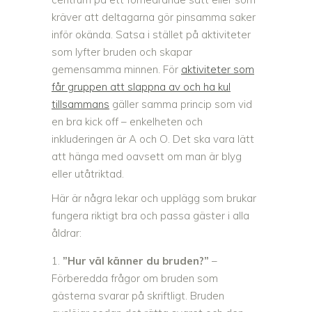
kräver att deltagarna gör pinsamma saker
inför okända. Satsa i stället på aktiviteter
som lyfter bruden och skapar
gemensamma minnen. För
aktiviteter som
får gruppen att slappna av och ha kul
tillsammans
gäller samma princip som vid
en bra kick off – enkelheten och
inkluderingen är A och O. Det ska vara lätt
att hänga med oavsett om man är blyg
eller utåtriktad.
Här är några lekar och upplägg som brukar
fungera riktigt bra och passa gäster i alla
åldrar:
”Hur väl känner du bruden?”
–
Förberedda frågor om bruden som
gästerna svarar på skriftligt. Bruden