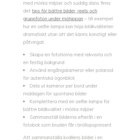
med mörka miljöer och suddig dans finns
det
tips för bättre bilder, reels och
gruppfoton under möhippan
– till exempel
hur en selfie-lampa kan höja bildkvaliteten
dramatiskt utan att det känns konstigt eller
påtvingat.
Skapa en fotohörna med rekvisita och
en festlig bakgrund
Använd engångskameror eller polaroid
för autentiska ögonblick
Dela ut kameror per bord under
middagen för spontana bilder
Komplettera med en selfie-lampa för
bättre bildkvalitet i mörka miljöer
Sammanställ bilderna efteråt i en
fotobok som bruden får i bröllopspresent
Att sammanställa kvällens bilder i en