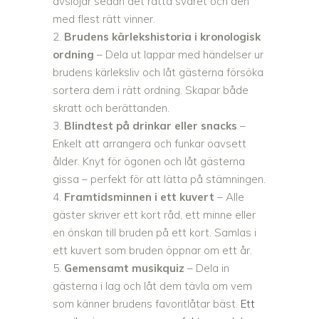
avslöjar sedan det rätta svaret och den
med flest rätt vinner.
Brudens kärlekshistoria i kronologisk
ordning
– Dela ut lappar med händelser ur
brudens kärleksliv och låt gästerna försöka
sortera dem i rätt ordning. Skapar både
skratt och berättanden.
Blindtest på drinkar eller snacks
–
Enkelt att arrangera och funkar oavsett
ålder. Knyt för ögonen och låt gästerna
gissa – perfekt för att lätta på stämningen.
Framtidsminnen i ett kuvert
– Alle
gäster skriver ett kort råd, ett minne eller
en önskan till bruden på ett kort. Samlas i
ett kuvert som bruden öppnar om ett år.
Gemensamt musikquiz
– Dela in
gästerna i lag och låt dem tävla om vem
som känner brudens favoritlåtar bäst.
Ett