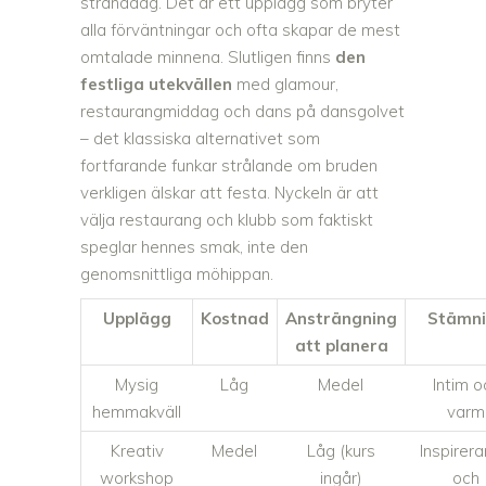
stranddag. Det är ett upplägg som bryter
alla förväntningar och ofta skapar de mest
omtalade minnena. Slutligen finns
den
festliga utekvällen
med glamour,
restaurangmiddag och dans på dansgolvet
– det klassiska alternativet som
fortfarande funkar strålande om bruden
verkligen älskar att festa. Nyckeln är att
välja restaurang och klubb som faktiskt
speglar hennes smak, inte den
genomsnittliga möhippan.
Upplägg
Kostnad
Ansträngning
Stämn
att planera
Mysig
Låg
Medel
Intim o
hemmakväll
varm
Kreativ
Medel
Låg (kurs
Inspirer
workshop
ingår)
och