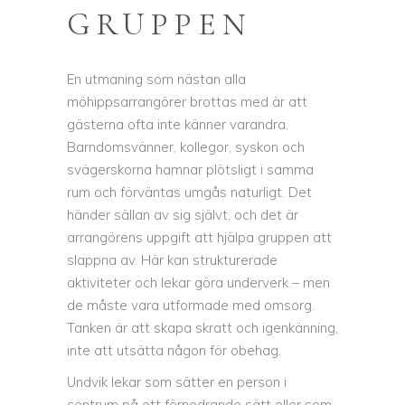
GRUPPEN
En utmaning som nästan alla
möhippsarrangörer brottas med är att
gästerna ofta inte känner varandra.
Barndomsvänner, kollegor, syskon och
svägerskorna hamnar plötsligt i samma
rum och förväntas umgås naturligt. Det
händer sällan av sig självt, och det är
arrangörens uppgift att hjälpa gruppen att
slappna av. Här kan strukturerade
aktiviteter och lekar göra underverk – men
de måste vara utformade med omsorg.
Tanken är att skapa skratt och igenkänning,
inte att utsätta någon för obehag.
Undvik lekar som sätter en person i
centrum på ett förnedrande sätt eller som